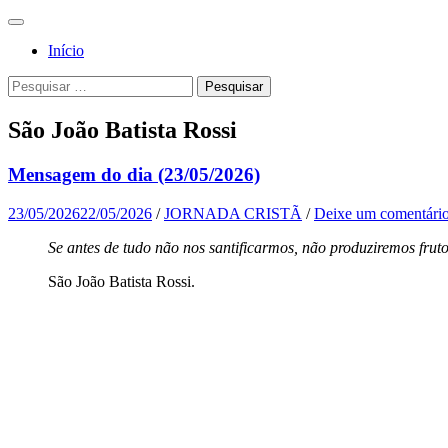
Pular
Menu
para
Para a
Jornada
Início
o
glória de
conteúdo
Cristã
Pesquisa
Pesquisar
Deus, em
por:
comunhão
São João Batista Rossi
com a
Santa
Mensagem do dia (23/05/2026)
Igreja
23/05/2026
22/05/2026
/
JORNADA CRISTÃ
/
Deixe um comentári
Católica
Se antes de tudo não nos santificarmos, não produziremos fruto
Apostólica
Romana
São João Batista Rossi.