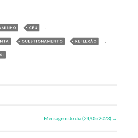
,
,
AMINHO
CÉU
,
,
,
UNTA
QUESTIONAMENTO
REFLEXÃO
SI
Mensagem do dia (24/05/2023)
→