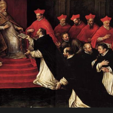
JO
Para a
RN
glória de
AD
Deus, em
comunhão
A
com a
Santa Igreja
CRI
Católica
Apostólica
ST