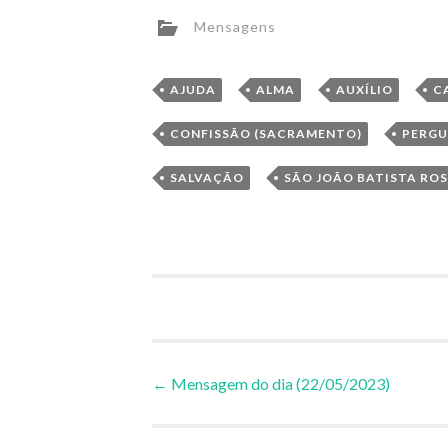
Mensagens
,
,
,
AJUDA
ALMA
AUXÍLIO
C
,
CONFISSÃO (SACRAMENTO)
PERG
,
SALVAÇÃO
SÃO JOÃO BATISTA ROS
Navegação
←
Mensagem do dia (22/05/2023)
de