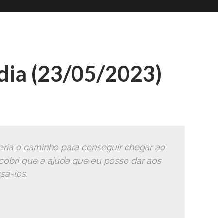
Romana
Ã
ia (23/05/2023)
ria o caminho para conseguir chegar ao
cobri que a ajuda que eu posso dar aos
sá-los.