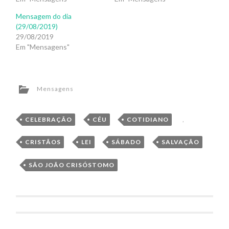
Mensagem do dia
(29/08/2019)
29/08/2019
Em "Mensagens"
Mensagens
CELEBRAÇÃO
,
CÉU
,
COTIDIANO
,
CRISTÃOS
,
LEI
,
SÁBADO
,
SALVAÇÃO
,
SÃO JOÃO CRISÓSTOMO
Navegação