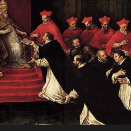
JO
Para a
RN
glória de
AD
Deus, em
comunhão
A
com a
Santa Igreja
CRI
Católica
Apostólica
ST