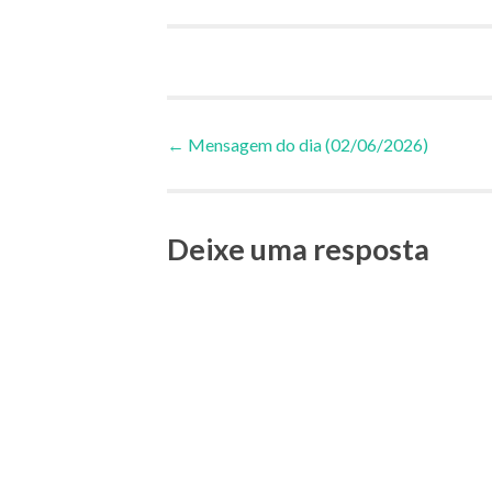
Navegação
←
Mensagem do dia (02/06/2026)
de
Deixe uma resposta
Posts