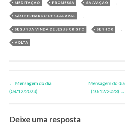
MEDITAÇÃO
,
PROMESSA
,
SALVAÇÃO
,
SÃO BERNARDO DE CLARAVAL
,
SEGUNDA VINDA DE JESUS CRISTO
,
SENHOR
,
VOLTA
Navegação
←
Mensagem do dia
Mensagem do dia
(08/12/2023)
(10/12/2023)
→
de
Posts
Deixe uma resposta