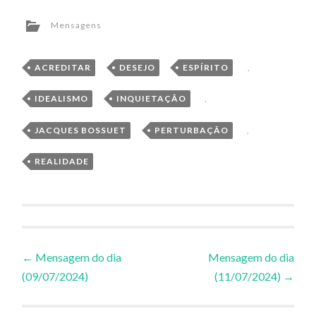
Mensagens
ACREDITAR
,
DESEJO
,
ESPÍRITO
,
IDEALISMO
,
INQUIETAÇÃO
,
JACQUES BOSSUET
,
PERTURBAÇÃO
,
REALIDADE
Navegação
←
Mensagem do dia
Mensagem do dia
(09/07/2024)
(11/07/2024)
→
de