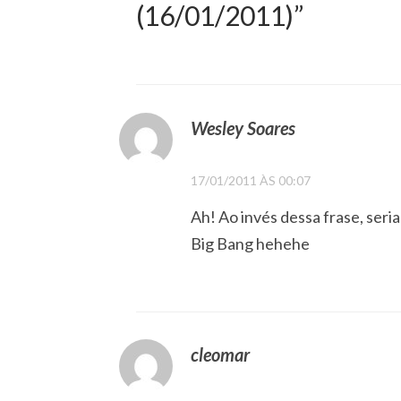
(16/01/2011)
”
Wesley Soares
17/01/2011 ÀS 00:07
Ah! Ao invés dessa frase, seri
Big Bang hehehe
cleomar