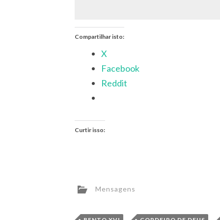
Compartilhar isto:
X
Facebook
Reddit
Curtir isso:
Mensagens
,
BENTO XVI
CORDEIRO DE DEUS