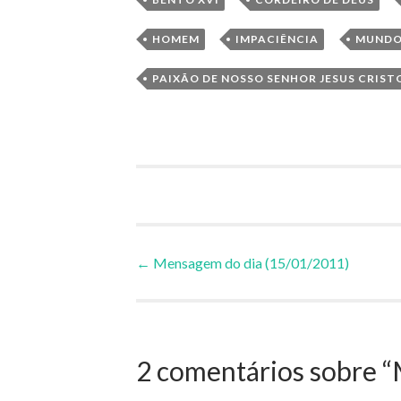
,
,
HOMEM
IMPACIÊNCIA
MUND
PAIXÃO DE NOSSO SENHOR JESUS CRIST
Navegação
←
Mensagem do dia (15/01/2011)
de
Posts
2 comentários sobre “