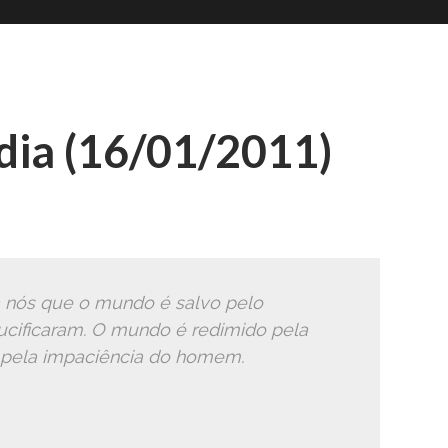
Romana
Ã
ia (16/01/2011)
 a nós que o mundo é salvo pelo
rucificaram. O mundo é redimido pela
o pela impaciência do homem.