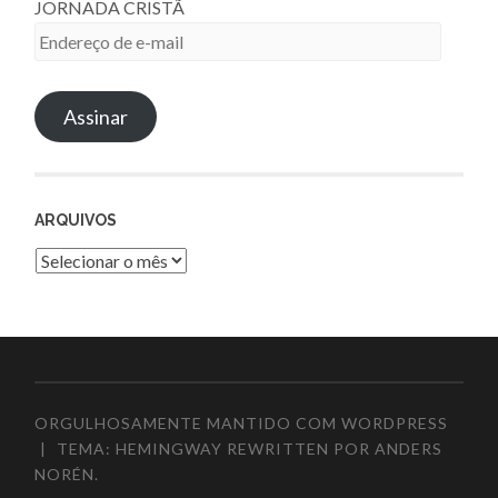
JORNADA CRISTÃ
Endereço
de
e-
Assinar
mail
ARQUIVOS
Arquivos
ORGULHOSAMENTE MANTIDO COM WORDPRESS
|
TEMA: HEMINGWAY REWRITTEN POR
ANDERS
NORÉN
.