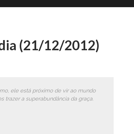
Romana
Ã
ia (21/12/2012)
ximo, ele está próximo de vir ao mundo
os trazer a superabundância da graça.