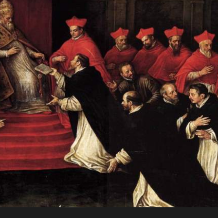
JO
Para a
RN
glória de
AD
Deus, em
comunhão
A
com a
Santa Igreja
CRI
Católica
Apostólica
ST