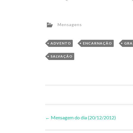
Mensagens
,
,
ADVENTO
ENCARNAÇÃO
GRA
SALVAÇÃO
Navegação
←
Mensagem do dia (20/12/2012)
de