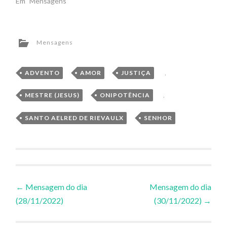
Em "Mensagens"
Mensagens
ADVENTO
,
AMOR
,
JUSTIÇA
,
MESTRE (JESUS)
,
ONIPOTÊNCIA
,
SANTO AELRED DE RIEVAULX
,
SENHOR
Navegação
←
Mensagem do dia
Mensagem do dia
(28/11/2022)
(30/11/2022)
→
de