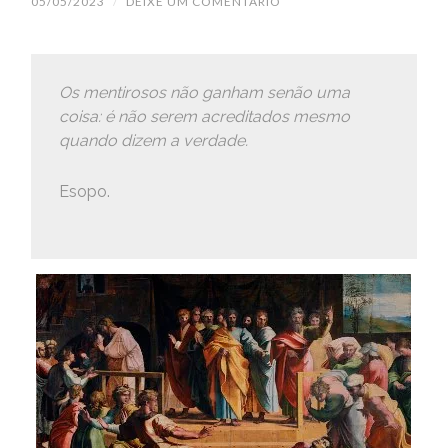
05/05/2023
/
DEIXE UM COMENTÁRIO
Os mentirosos não ganham senão uma
coisa: é não serem acreditados mesmo
quando dizem a verdade.
Esopo.