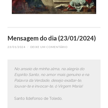
Mensagem do dia (23/01/2024)
23/01/2024
/
DEIXE UM COMENTÁRIO
No anseio de minha alma, na alegria do
Espírito Santo, no amor mais genuíno e na
Palavra da Verdade, desejo exaltar-te,
louvar-te e invocar-te, ó Virgem Maria!
Santo Ildefonso de Toledo.