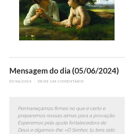
Mensagem do dia (05/06/2024)
05/06/2024
/
DEIXE UM COMENTÁRIO
Permaneçamos firmes no que é certo e
preparemos nossas almas para a provação.
Esperemos pela ajuda fortalecedora de
Deus e digamos-lhe: «Ó Senhor, tu tens sido