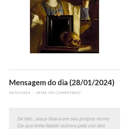
Mensagem do dia (28/01/2024)
28/01/2024
/
DEIXE UM COMENTÁRIO
De fato, Jesus falava em seu próprio nome,
Ele que tinha falado outrora pela voz dos