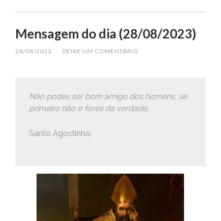
Mensagem do dia (28/08/2023)
28/08/2023
/
DEIXE UM COMENTÁRIO
Não podes ser bom amigo dos homens, se
primeiro não o fores da verdade.
Santo Agostinho.