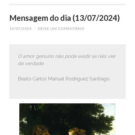
Mensagem do dia (13/07/2024)
13/07/2024
/
DEIXE UM COMENTÁRIO
O amor genuíno não pode existir se não vier
da verdade.
Beato Carlos Manuel Rodríguez Santiago.