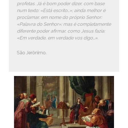
profetas. Já é bom poder dizer, com base
num texto: «Está escrito…»; ainda melhor é
proclamar, em nome do próprio Senhor:
«Palavra do Senhor»; mas é completamente
diferente poder afirmar, como Jesus fazia:
«Em verdade, em verdade vos digo…».
São Jerônimo.