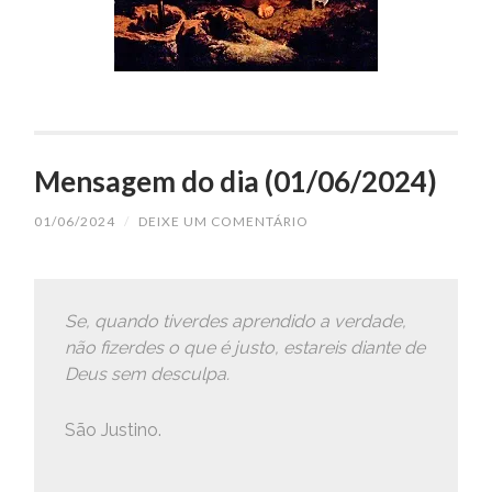
Mensagem do dia (01/06/2024)
01/06/2024
/
DEIXE UM COMENTÁRIO
Se, quando tiverdes aprendido a verdade,
não fizerdes o que é justo, estareis diante de
Deus sem desculpa.
São Justino.