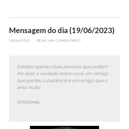
Mensagem do dia (19/06/2023)
19/06/2023
/
DEIXE UM COMENTÁRIO
Existem apenas duas pessoas que podem
lhe dizer a verdade sobre você: um inimigo
que perdeu a paciência e um amigo que o
ama muito.
Antístenes.