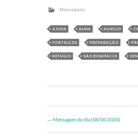
Mensagens
,
,
,
AJUDA
ALMA
AUXÍLIO
C
,
,
FORTALEZA
PREPARAÇÃO
PR
,
,
REFÚGIO
SÃO BONIFÁCIO
SE
Navegação
←
Mensagem do dia (04/06/2024)
de