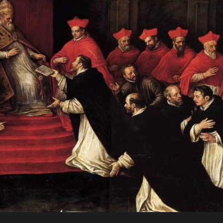
JO
Para a
RN
glória de
AD
Deus, em
comunhão
A
com a
Santa Igreja
CRI
Católica
Apostólica
ST