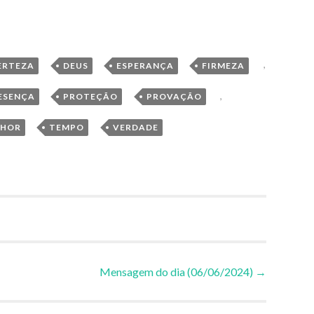
,
,
,
,
ERTEZA
DEUS
ESPERANÇA
FIRMEZA
,
,
,
ESENÇA
PROTEÇÃO
PROVAÇÃO
,
,
NHOR
TEMPO
VERDADE
Mensagem do dia (06/06/2024)
→