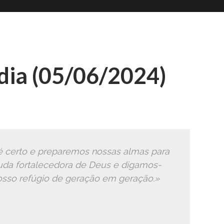
Romana
Ã
ia (05/06/2024)
 certo e preparemos nossas almas para
uda fortalecedora de Deus e digamos-
 nosso refúgio de geração em geração.»