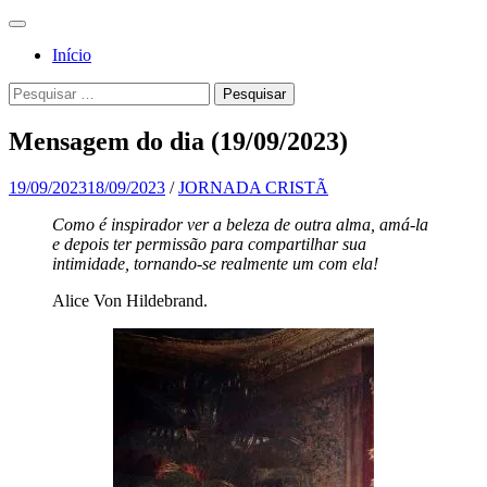
Pular
Menu
para
Para a
Jornada
Início
o
glória de
conteúdo
Cristã
Pesquisa
Pesquisar
Deus, em
por:
comunhão
Mensagem do dia (19/09/2023)
com a
Santa
19/09/2023
18/09/2023
/
JORNADA CRISTÃ
Igreja
Como é inspirador ver a beleza de outra alma, amá-la
e depois ter permissão para compartilhar sua
Católica
intimidade, tornando-se realmente um com ela!
Apostólica
Alice Von Hildebrand.
Romana