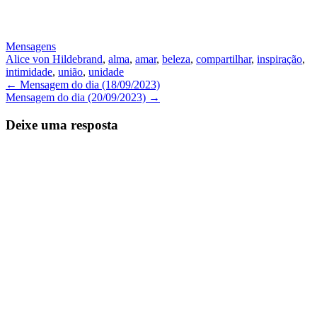
Mensagens
Alice von Hildebrand
,
alma
,
amar
,
beleza
,
compartilhar
,
inspiração
,
intimidade
,
união
,
unidade
Navegação
←
Mensagem do dia (18/09/2023)
Mensagem do dia (20/09/2023)
→
de
Posts
Deixe uma resposta