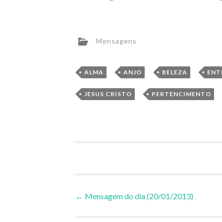
Mensagens
,
,
,
ALMA
ANJO
BELEZA
ENT
,
JESUS CRISTO
PERTENCIMENTO
Navegação
←
Mensagem do dia (20/01/2013)
de