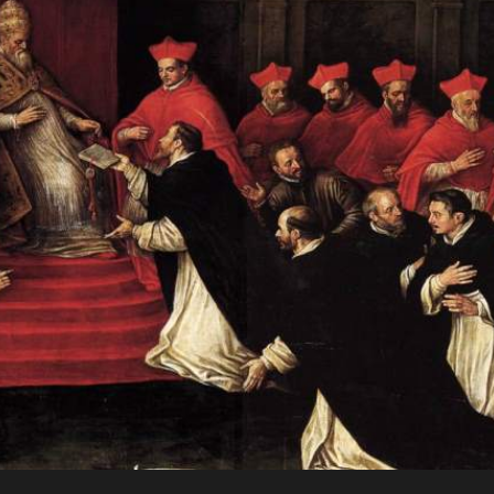
JO
Para a
RN
glória de
AD
Deus, em
comunhão
A
com a
Santa Igreja
CRI
Católica
Apostólica
ST