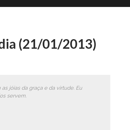
Romana
Ã
ia (21/01/2013)
as jóias da graça e da virtude. Eu
os servem.