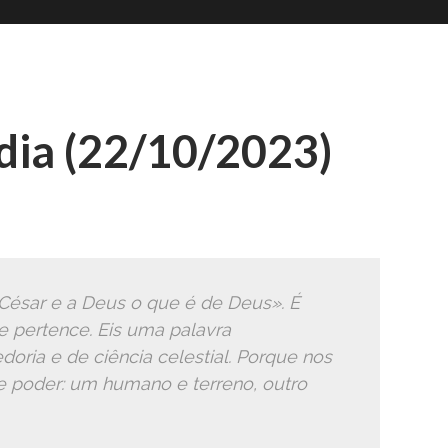
Romana
Ã
ia (22/10/2023)
 César e a Deus o que é de Deus». É
e pertence. Eis uma palavra
oria e de ciência celestial. Porque nos
e poder: um humano e terreno, outro