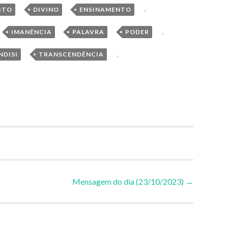
,
,
,
ITO
DIVINO
ENSINAMENTO
,
,
,
,
IMANÊNCIA
PALAVRA
PODER
,
,
NDISI
TRANSCENDÊNCIA
Mensagem do dia (23/10/2023)
→