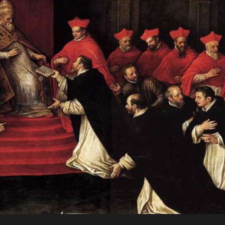
JO
Para a
RN
glória de
AD
Deus, em
comunhão
A
com a
Santa Igreja
CRI
Católica
Apostólica
ST