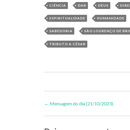
,
,
,
CIÊNCIA
DAR
DEUS
DIRE
,
ESPIRITUALIDADE
HUMANIDADE
,
SABEDORIA
SÃO LOURENÇO DE BRI
TRIBUTO A CÉSAR
Navegação
←
Mensagem do dia (21/10/2023)
de